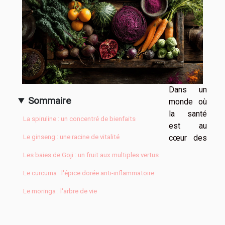
Dans un
Sommaire
monde où
la santé
La spiruline : un concentré de bienfaits
est au
cœur des
Le ginseng : une racine de vitalité
Les baies de Goji : un fruit aux multiples vertus
Le curcuma : l'épice dorée anti-inflammatoire
Le moringa : l'arbre de vie