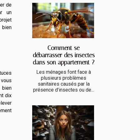
ter de
ar un
projet
 bien
Comment se
débarrasser des insectes
dans son appartement ?
Les ménages font face à
tuces
plusieurs problèmes
e vous
sanitaires causés par la
 bien
présence d’insectes ou de...
nt dix
elever
rement