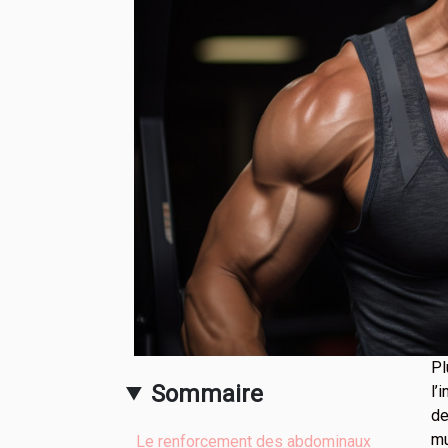
Pl
Sommaire
l’
de
mu
Le renforcement des abdominaux