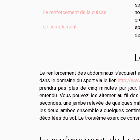
sp
n
Le renforcement de la cuisse
pr
Le complément
sp
dé
L
Le renforcement des abdominaux s’acquiert a
dans le domaine du sport via le lien
http://www
prendra pas plus de cinq minutes par jour. 
entendu. Vous pouvez les alterner au fil des 
secondes, une jambe relevée de quelques milli
les deux jambes ensemble à quelques centimèt
décollées du sol. Le troisième exercice consis