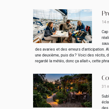
Pr
14 
Cap 
réal
sauv
des avaries et des erreurs d’anticipation. A
une deuxième, puis dix ? Voici des récits, d
regardé la météo, donc ça allait », cette phr
Co
31 
Subl
écla
des 