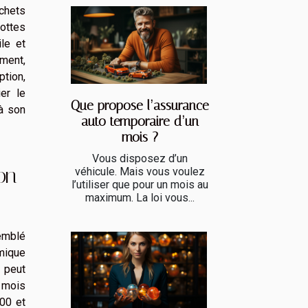
chets
lottes
ile et
ement,
tion,
ier le
Que propose l’assurance
 à son
auto temporaire d’un
mois ?
Vous disposez d’un
on
véhicule. Mais vous voulez
l’utiliser que pour un mois au
maximum. La loi vous...
emblé
mique
 peut
t mois
00 et