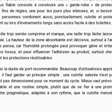
lus fiable consiste à construire une « garde-robe » de protec
t fins de règles, une pour les jours plus intenses, et, si besoi
s personnes combinent aussi, ponctuellement, culotte et prote
nt ou lors d’événements longs sans accès facile à des toilettes.
taille trop serrée comprime et marque, une taille trop lâche lais
e. La hauteur de la zone absorbante est décisive, surtout à l’ar
 pense, car l’humidité prolongée peut provoquer gêne et irrita
s tissus, et peut influencer l’adhésion au produit, surtout ch
les protections réutilisables.
si la durée de port recommandée. Beaucoup d’utilisatrices appr
s il faut garder un principe simple : une culotte saturée n’est 
est pas dimensionné pour ce moment du cycle. Mieux vaut prévo
able et une routine simple, plutôt que de se fier à une pro
che pragmatique, adaptée à son rythme, que la culotte menstr