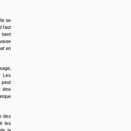
lle se
l faut
 tient
uvaise
hat en
usage,
. Les
e peut
 être
manque
ie des
ié les
 de la