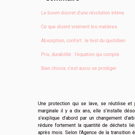
Le boom discret d’une révolution intime
Ce que disent vraiment les matières
Absorption, confort : le test du quotidien
Prix, durabilité : l’équation qui compte
Bien choisir, c’est aussi se protéger
Une protection qui se lave, se réutilise et
marginale il y a dix ans, elle s’installe d
s’explique d’abord par un changement d’arbi
réduire fortement la quantité de déchets li
après mois. Selon l’Agence de la transition