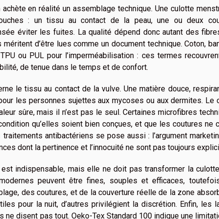
 achète en réalité un assemblage technique. Une culotte menst
uches : un tissu au contact de la peau, une ou deux co
ée éviter les fuites. La qualité dépend donc autant des fibre
es méritent d’être lues comme un document technique. Coton, b
r, TPU ou PUL pour l’imperméabilisation : ces termes recouvre
bilité, de tenue dans le temps et de confort.
ne le tissu au contact de la vulve. Une matière douce, respira
out pour les personnes sujettes aux mycoses ou aux dermites. Le 
 valeur sûre, mais il n’est pas le seul. Certaines microfibres tech
 condition qu’elles soient bien conçues, et que les coutures ne 
traitements antibactériens se pose aussi : l’argument marketi
ces dont la pertinence et l’innocuité ne sont pas toujours explic
est indispensable, mais elle ne doit pas transformer la culott
odernes peuvent être fines, souples et efficaces, toutefois
age, des coutures, et de la couverture réelle de la zone absor
les pour la nuit, d’autres privilégient la discrétion. Enfin, les l
ils ne disent pas tout. Oeko-Tex Standard 100 indique une limitat