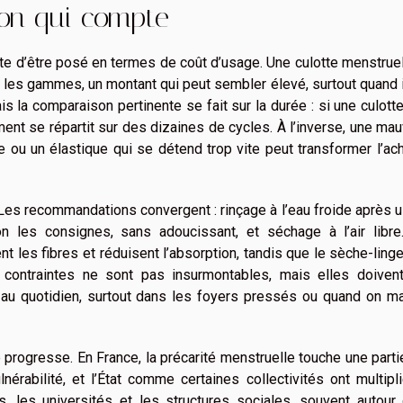
tion qui compte
érite d’être posé en termes de coût d’usage. Une culotte menstrue
les gammes, un montant qui peut sembler élevé, surtout quand i
s la comparaison pertinente se fait sur la durée : si une culotte
ement se répartit sur des dizaines de cycles. À l’inverse, une ma
 ou un élastique qui se détend trop vite peut transformer l’ac
 Les recommandations convergent : rinçage à l’eau froide après 
les consignes, sans adoucissant, et séchage à l’air libre
t les fibres et réduisent l’absorption, tandis que le sèche-ling
ontraintes ne sont pas insurmontables, mais elles doivent
ce au quotidien, surtout dans les foyers pressés ou quand on 
 progresse. En France, la précarité menstruelle touche une part
érabilité, et l’État comme certaines collectivités ont multipl
s, les universités et les structures sociales, souvent autour