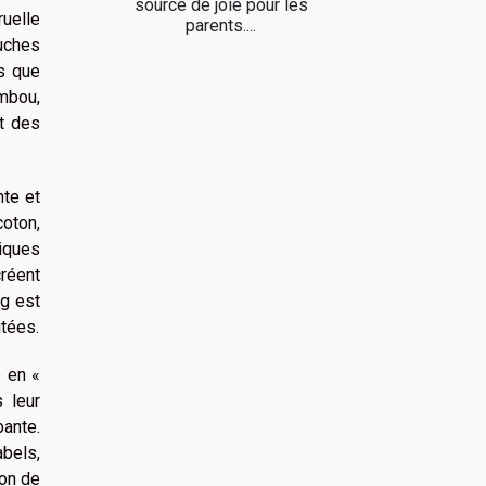
source de joie pour les
ruelle
parents....
uches
s que
ambou,
nt des
nte et
coton,
niques
créent
ng est
itées.
e en «
 leur
bante.
abels,
ion de