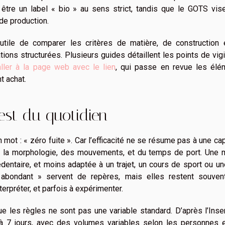
être un label « bio » au sens strict, tandis que le GOTS vis
 de production.
 utile de comparer les critères de matière, de construction 
ations structurées. Plusieurs guides détaillent les points de vig
aller à la page web avec le lien
, qui passe en revue les élé
t achat.
test du quotidien
un mot : « zéro fuite ». Car l’efficacité ne se résume pas à une ca
 de la morphologie, des mouvements, et du temps de port. Une
édentaire, et moins adaptée à un trajet, un cours de sport ou un
 abondant » servent de repères, mais elles restent souven
erpréter, et parfois à expérimenter.
 les règles ne sont pas une variable standard. D’après l’Inse
à 7 jours, avec des volumes variables selon les personnes e