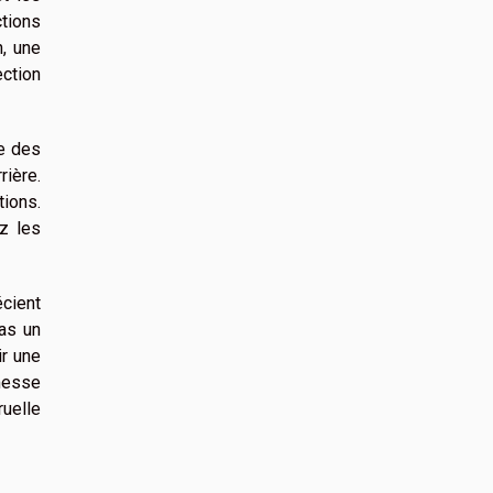
tions
n, une
ction
se des
rière.
tions.
ez les
écient
pas un
ir une
messe
uelle