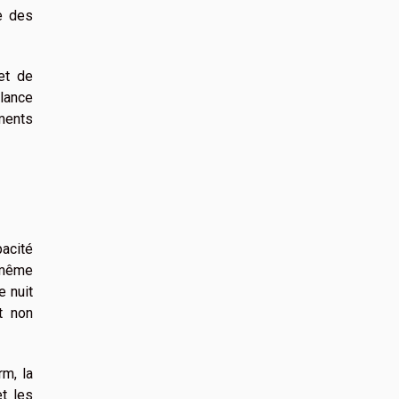
e des
et de
ilance
ments
pacité
 même
e nuit
t non
rm, la
t les