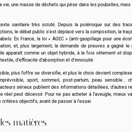
a vie, une masse de déchets qui pèse dans les poubelles, mais
exte sanitaire très scruté. Depuis la polémique sur des trac
ions, le débat public s’est déplacé vers la composition, la traça
labels. En France, la loi « AGEC » (anti-gaspillage pour une éc
ormation, et, plus largement, la demande de preuves a gagné le
le apparaît comme un objet hybride, à la fois vêtement et disp
xtile, d’efficacité d’absorption et d’innocuité.
ble, plus l’offre se diversifie, et plus le choix devient complexe
imprévisible, sport, sommeil, post-partum, peau sensible… c
acteurs sérieux publient des informations détaillées, d’autres r
ge réel peut décevoir. Pour ne pas acheter à l’aveugle, mieux v
critères objectifs, avant de passer à l’essai.
les matières