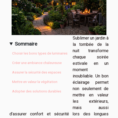
Sublimer un jardin à
Sommaire
la tombée de la
nuit transforme
Choisir les bons types de luminaires
chaque soirée
estivale en un
Créer une ambiance chaleureuse
moment
Assurer la sécurité des espaces
inoubliable. Un bon
éclairage permet
Mettre en valeur la végétation
non seulement de
Adopter des solutions durables
mettre en valeur
les extérieurs,
mais aussi
d’assurer confort et sécurité lors des longues