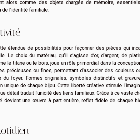
ent alors comme des objets chargés de mémoire, essentiels
de l’identité familiale.
tivité
ette étendue de possibilités pour façonner des pièces qui inc
lle. Le choix du matériau, qu’il s’agisse d’or, d’argent, de plat
e titane ou le bois, joue un rôle primordial dans la conceptio
rres précieuses ou fines, permettant d’associer des couleurs 
e du foyer. Formes originales, symboles distinctifs et gravur
nique de chaque bijou. Cette liberté créative stimule l’imagin
détail traduit l’unicité des liens familiaux. Grâce à ce vaste ch
sé devient une œuvre à part entière, reflet fidèle de chaque hi
uotidien