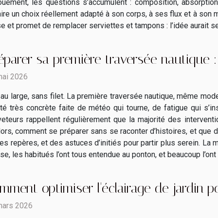
uement, les questions s’accumulent : composition, absorption, 
aire un choix réellement adapté à son corps, à ses flux et à son
se et promet de remplacer serviettes et tampons : l’idée aurait sem
éparer sa première traversée nautique : 
mai 2026
au large, sans filet. La première traversée nautique, même mode
ité très concrète faite de météo qui tourne, de fatigue qui s’i
eteurs rappellent régulièrement que la majorité des intervent
lors, comment se préparer sans se raconter d’histoires, et que di
es repères, et des astuces d’initiés pour partir plus serein. La m
ase, les habitués l’ont tous entendue au ponton, et beaucoup l’ont 
mment optimiser l'éclairage de jardin po
mars 2026