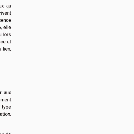
ux au
ivent
sence
, elle
u lors
nce et
 lien,
r aux
uement
e type
ation,