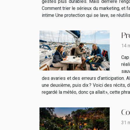
gestes plus durables. Mais derrière l’engo
Comment trier le sérieux du marketing, et f
intime Une protection qui se lave, se réutili
Pr
14 
Cap 
réal
sauv
des avaries et des erreurs d’anticipation. A
une deuxième, puis dix ? Voici des récits, d
regardé la météo, donc ça allait », cette phr
Co
31 