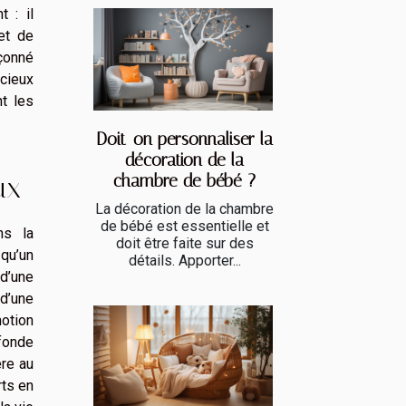
t : il
et de
çonné
écieux
t les
Doit-on personnaliser la
décoration de la
chambre de bébé ?
ux
La décoration de la chambre
de bébé est essentielle et
ns la
doit être faite sur des
 qu’un
détails. Apporter...
d’une
 d’une
motion
ofonde
ère au
rts en