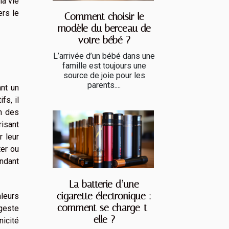
la vie
ers le
Comment choisir le
modèle du berceau de
votre bébé ?
L’arrivée d’un bébé dans une
famille est toujours une
source de joie pour les
parents....
ant un
fs, il
en des
risant
r leur
ter ou
endant
La batterie d’une
cigarette électronique :
aleurs
comment se charge-t-
geste
elle ?
nicité