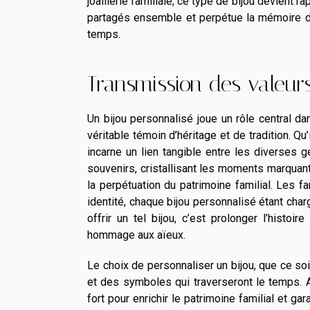
joaillerie familiale, ce type de bijou devient 
partagés ensemble et perpétue la mémoire des 
temps.
Transmission des valeurs
Un bijou personnalisé joue un rôle central da
véritable témoin d’héritage et de tradition. Qu’
incarne un lien tangible entre les diverses g
souvenirs, cristallisant les moments marquan
la perpétuation du patrimoine familial. Les 
identité, chaque bijou personnalisé étant char
offrir un tel bijou, c’est prolonger l’histoi
hommage aux aïeux.
Le choix de personnaliser un bijou, que ce so
et des symboles qui traverseront le temps. Ai
fort pour enrichir le patrimoine familial et ga