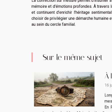
La confection sur mesure permet d’insuffler à
mémoire et d’émotions profondes. À travers l
et continuent d’enrichir l’héritage sentiment
choisir de privilégier une démarche humaine et
au sein du cercle familial.
Sur le même sujet
À 
16 j
Lon
mesu
En F