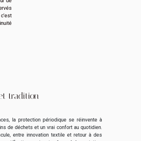
eur de
servés
 c’est
inuité
t tradition
es, la protection périodique se réinvente à
s de déchets et un vrai confort au quotidien.
ule, entre innovation textile et retour à des