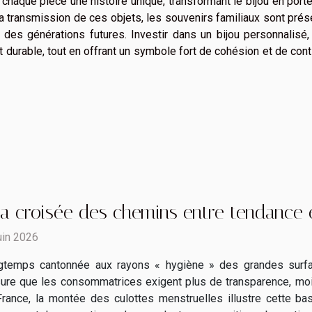
 chaque pièce une histoire unique, transformant le bijou en port
a transmission de ces objets, les souvenirs familiaux sont pré
al des générations futures. Investir dans un bijou personnalisé,
 durable, tout en offrant un symbole fort de cohésion et de cont
la croisée des chemins entre tendance e
uin 2026
gtemps cantonnée aux rayons « hygiène » des grandes surfac
re que les consommatrices exigent plus de transparence, moin
rance, la montée des culottes menstruelles illustre cette basc