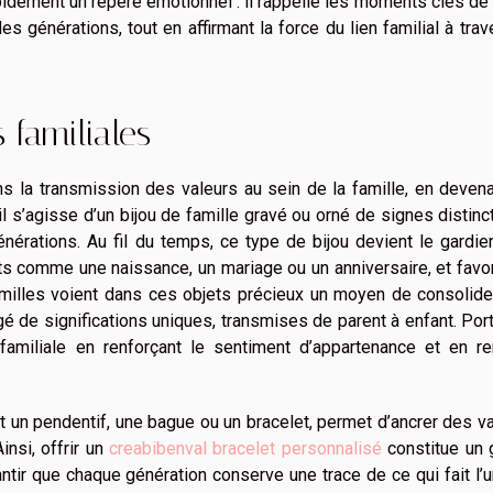
rapidement un repère émotionnel : il rappelle les moments clés de 
générations, tout en affirmant la force du lien familial à trav
 familiales
ns la transmission des valeurs au sein de la famille, en deven
il s’agisse d’un bijou de famille gravé ou orné de signes distincti
énérations. Au fil du temps, ce type de bijou devient le gardi
ts comme une naissance, un mariage ou un anniversaire, et favo
familles voient dans ces objets précieux un moyen de consolide
gé de significations uniques, transmises de parent à enfant. Por
re familiale en renforçant le sentiment d’appartenance et en r
it un pendentif, une bague ou un bracelet, permet d’ancrer des v
nsi, offrir un
creabibenval bracelet personnalisé
constitue un 
rantir que chaque génération conserve une trace de ce qui fait l’u