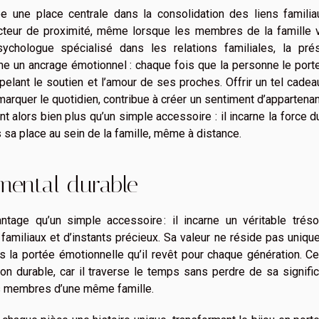
pe une place centrale dans la consolidation des liens familia
ecteur de proximité, même lorsque les membres de la famille v
chologue spécialisé dans les relations familiales, la pré
e un ancrage émotionnel : chaque fois que la personne le porte
elant le soutien et l’amour de ses proches. Offrir un tel cadea
rquer le quotidien, contribue à créer un sentiment d’appartena
nt alors bien plus qu’un simple accessoire : il incarne la force du
sa place au sein de la famille, même à distance.
mental durable
tage qu’un simple accessoire : il incarne un véritable tréso
 familiaux et d’instants précieux. Sa valeur ne réside pas uniq
s la portée émotionnelle qu’il revêt pour chaque génération. C
n durable, car il traverse le temps sans perdre de sa signific
les membres d’une même famille.