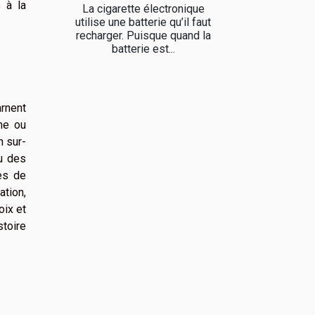
 à la
La cigarette électronique
utilise une batterie qu’il faut
recharger. Puisque quand la
batterie est...
arnent
ine ou
n sur-
ou des
es de
ation,
oix et
stoire