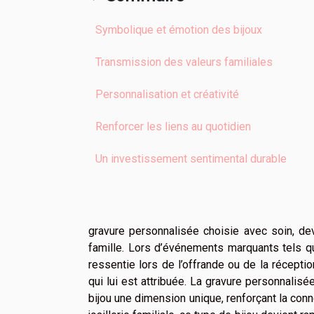
Symbolique et émotion des bijoux
Transmission des valeurs familiales
Personnalisation et créativité
Renforcer les liens au quotidien
Un investissement sentimental durable
gravure personnalisée choisie avec soin, devi
famille. Lors d’événements marquants tels qu
ressentie lors de l’offrande ou de la réceptio
qui lui est attribuée. La gravure personnalis
bijou une dimension unique, renforçant la con